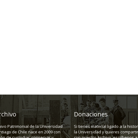
rchivo
Donaciones
hivo Patrimonial de la Universidad
Si tienes material ligado a la histo
ntiago de Chile nace en 2009 con
la Universidad y quieres compartir
ión de custodiar, conservar y
con nuestro Archivo, escríbenos a