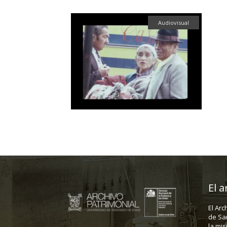
Audiovisual
El a
El Arc
de Sa
la mis