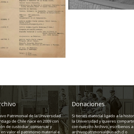
rchivo
Donaciones
hivo Patrimonial de la Universidad
Si tienes material ligado a la histo
ntiago de Chile nace en 2009 con
la Universidad y quieres compartir
ión de custodiar, conservar y
con nuestro Archivo, escríbenos a
en valor el patrimonio material e
archivopatrimonial@usach.cl o