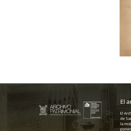
El a
El Arc
de Sa
la mis
poner 