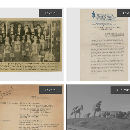
Textual
Text
Textual
Audiovis