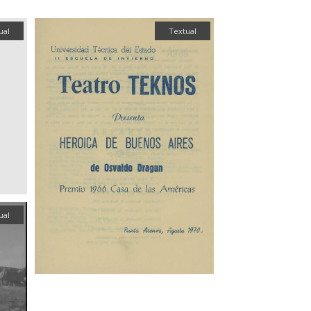
ual
Textual
ual