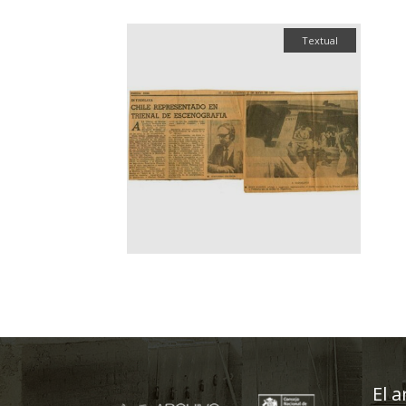
Textual
El a