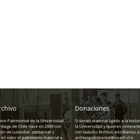
rchivo
Donaciones
hivo Patrimonial de la Universidad
Si tienes material ligado a la histo
ntiago de Chile nace en 2009 con
la Universidad y quieres compartir
ión de custodiar, conservar y
con nuestro Archivo, escríbenos a
en valor el patrimonio material e
archivopatrimonial@usach.cl o