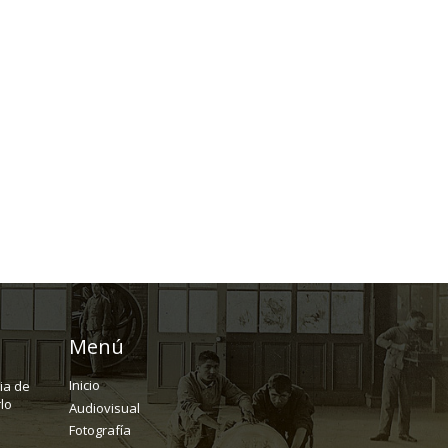
Menú
Inicio
ria de
lo
Audiovisual
Fotografía