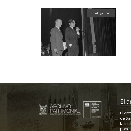
Fotografía
El a
El Arc
de Sa
la mis
poner 