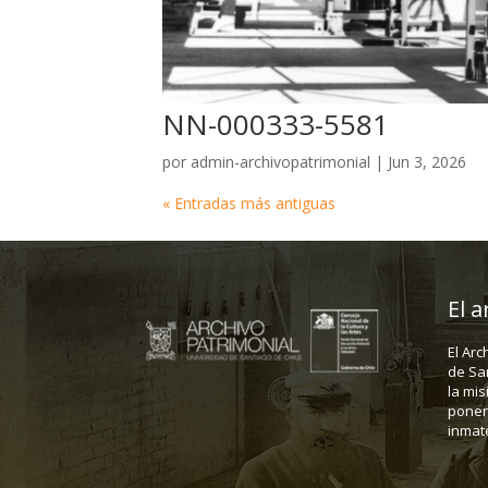
NN-000333-5581
por
admin-archivopatrimonial
|
Jun 3, 2026
« Entradas más antiguas
El a
El Arc
de Sa
la mis
poner 
inmate