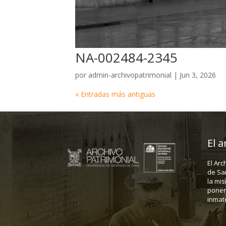
NA-002484-2345
por
admin-archivopatrimonial
|
Jun 3, 2026
« Entradas más antiguas
El a
El Arc
de Sa
la mis
poner 
inmate