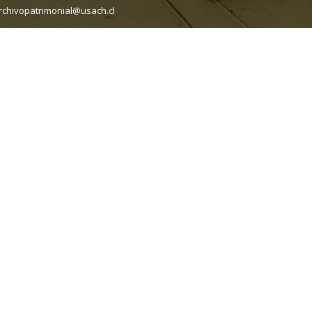
rchivopatrimonial@usach.cl