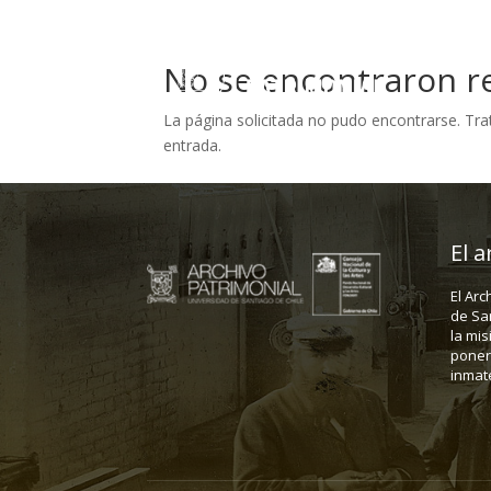
No se encontraron r
La página solicitada no pudo encontrarse. Trat
entrada.
El a
El Arc
de Sa
la mis
poner 
inmate