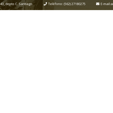
43, depto C. Santiago.
Teléfono:
(562) 27180275
E-mail:
a