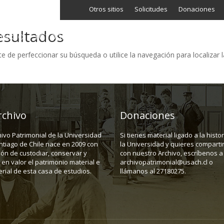
Otros sitios
Solicitudes
Donaciones
esultados
INICIO
FOTOGRAFÍA
GRÁFICA
AUDIOVISUAL
TEXTUA
e de perfeccionar su búsqueda o utilice la navegación para localizar l
rchivo
Donaciones
hivo Patrimonial de la Universidad
Si tienes material ligado a la histo
ntiago de Chile nace en 2009 con
la Universidad y quieres compartir
ión de custodiar, conservar y
con nuestro Archivo, escríbenos a
en valor el patrimonio material e
archivopatrimonial@usach.cl o
rial de esta casa de estudios.
llámanos al 27180275.