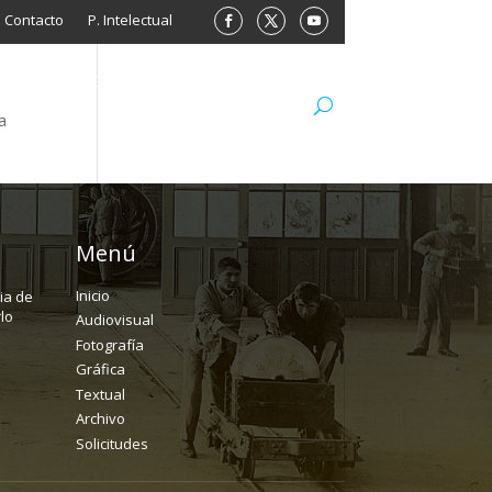
Contacto
P. Intelectual
L
ARCHIVO
LIBROS
MINISITIOS
a
Menú
Inicio
ria de
lo
Audiovisual
Fotografía
Gráfica
Textual
Archivo
Solicitudes