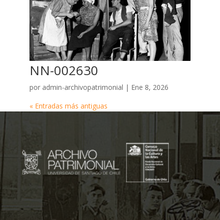
NN-002630
por
admin-archivopatrimonial
|
Ene 8, 2026
« Entradas más antiguas