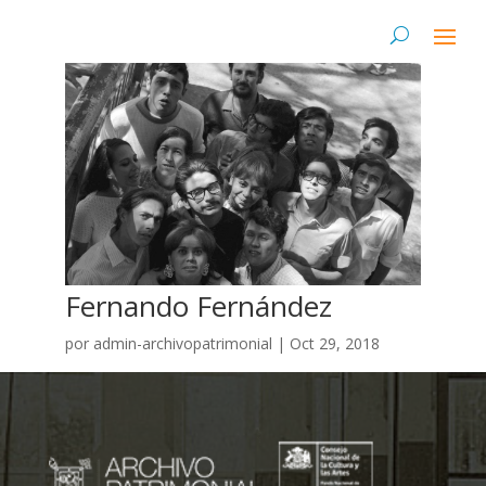
Fernando Fernández
por
admin-archivopatrimonial
|
Oct 29, 2018