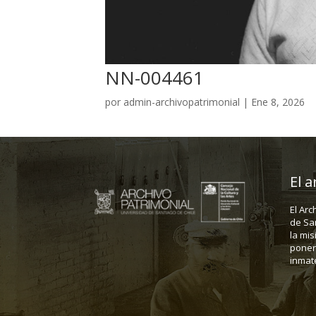
NN-004461
por
admin-archivopatrimonial
|
Ene 8, 2026
El a
El Arc
de Sa
la mis
poner 
inmate