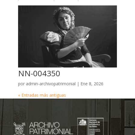
NN-004350
por
admin-archivopatrimonial
|
Ene 8, 2026
« Entradas más antiguas