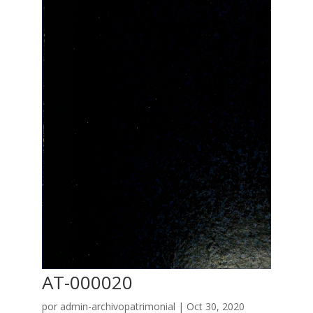
AT-000020
por
admin-archivopatrimonial
|
Oct 30, 2020