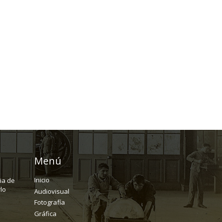
Menú
Inicio
ria de
lo
Audiovisual
Fotografía
Gráfica