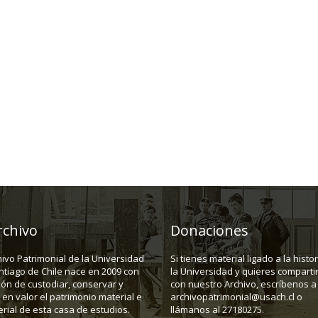
rchivo
Donaciones
hivo Patrimonial de la Universidad
Si tienes material ligado a la histo
ntiago de Chile nace en 2009 con
la Universidad y quieres compartir
ión de custodiar, conservar y
con nuestro Archivo, escríbenos a
en valor el patrimonio material e
archivopatrimonial@usach.cl o
rial de esta casa de estudios.
llámanos al 27180275.