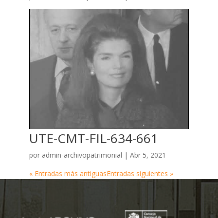
UTE-CMT-FIL-634-661
por
admin-archivopatrimonial
|
Abr 5, 2021
« Entradas más antiguas
Entradas siguientes »