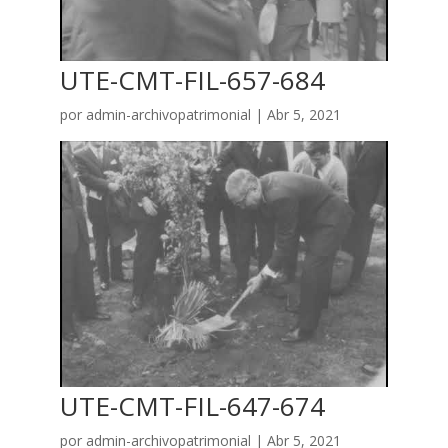
UTE-CMT-FIL-657-684
por
admin-archivopatrimonial
|
Abr 5, 2021
UTE-CMT-FIL-647-674
por
admin-archivopatrimonial
|
Abr 5, 2021