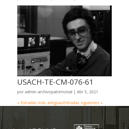
USACH-TE-CM-076-61
por
admin-archivopatrimonial
|
Abr 5, 2021
« Entradas más antiguas
Entradas siguientes »