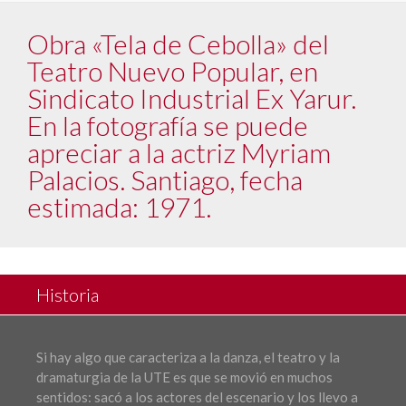
Obra «Tela de Cebolla» del
Teatro Nuevo Popular, en
Sindicato Industrial Ex Yarur.
En la fotografía se puede
apreciar a la actriz Myriam
Palacios. Santiago, fecha
estimada: 1971.
Historia
Si hay algo que caracteriza a la danza, el teatro y la
dramaturgia de la UTE es que se movió en muchos
sentidos: sacó a los actores del escenario y los llevo a