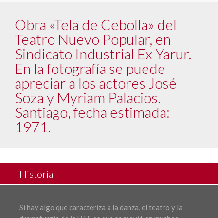
Obra «Tela de Cebolla» del
Teatro Nuevo Popular, en
Sindicato Industrial Ex Yarur.
En la fotografía se puede
apreciar a los actores José
Soza y Myriam Palacios.
Santiago, fecha estimada:
1971.
Historia
Si hay algo que caracteriza a la danza, el teatro y la
dramaturgia de la UTE es que se movió en muchos