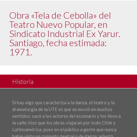
Obra «Tela de Cebolla» del
Teatro Nuevo Popular, en
Sindicato Industrial Ex Yarur.
Santiago, fecha estimada:
1971.
Historia
Si hay algo que caracteriza a la danza, el teatro y la
dramaturgia de la UTE es que se movió en muchos
sentidos: sacó a los actores del escenario y los llevo a
la calle; hizo que los obras viajaran por todo Chile y
Latinoamérica; puso en el público a gente que nunca
había visto un conjunto teatral o de danza; adaptó