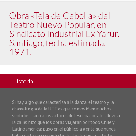
Obra «Tela de Cebolla» del
Teatro Nuevo Popular, en
Sindicato Industrial Ex Yarur.
Santiago, fecha estimada:
1971.
Historia
Si hay algo que caracteriza a la danza, el teatro y la
dramaturgia de la UTE es que se movió en muchos
sentidos: sacó a los actores del escenario y los llevo a
la calle; hizo que los obras viajaran por todo Chile y
Latinoamérica; puso en el público a gente que nunca
había visto un conjunto teatral o de danza; adaptó