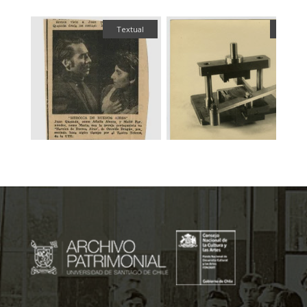
fía
Textual
Fotogr