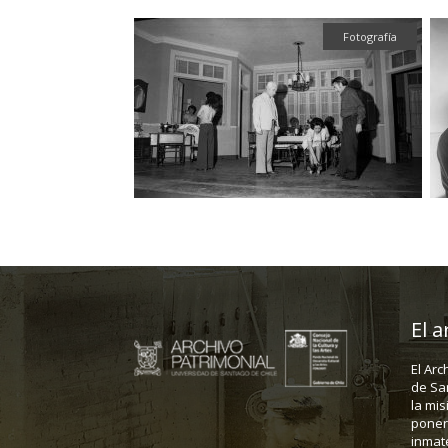
Fotografía
Fotografía
El a
El Arc
de Sa
la mis
poner 
inmate