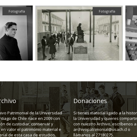
Fotografía
Fotografía
rchivo
Donaciones
hivo Patrimonial de la Universidad
Si tienes material ligado a la histo
ntiago de Chile nace en 2009 con
la Universidad y quieres compartir
ión de custodiar, conservar y
con nuestro Archivo, escríbenos a
en valor el patrimonio material e
archivopatrimonial@usach.cl o
rial de esta casa de estudios.
llámanos al 27180275.