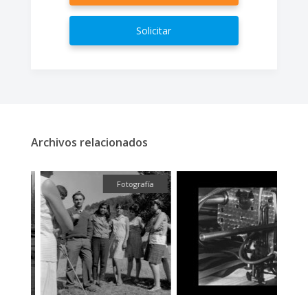
Solicitar
Archivos relacionados
fía
Fotografía
Audiov