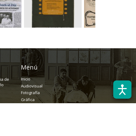
Menú
Inicio
ria de
lo
Audiovisual
Fotografía
Gráfica
Textual
Archivo
Solicitudes