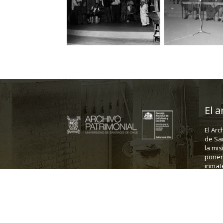
El a
El Arc
de Sa
la mis
poner 
inmate