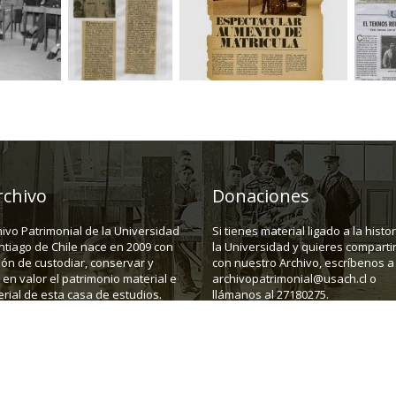
rchivo
Donaciones
hivo Patrimonial de la Universidad
Si tienes material ligado a la histo
ntiago de Chile nace en 2009 con
la Universidad y quieres compartir
ión de custodiar, conservar y
con nuestro Archivo, escríbenos a
en valor el patrimonio material e
archivopatrimonial@usach.cl o
rial de esta casa de estudios.
llámanos al 27180275.