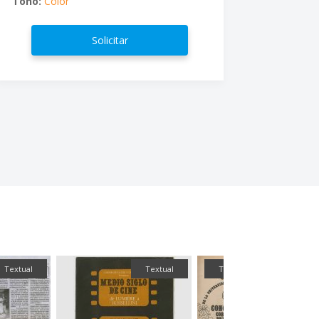
Tono:
Color
Solicitar
Textual
Textual
Textual