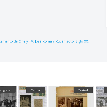
tamento de Cine y TV
José Román
Rubén Soto
Siglo XX
otografía
Textual
Textual