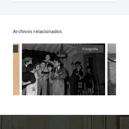
Archivos relacionados
ual
Fotografía