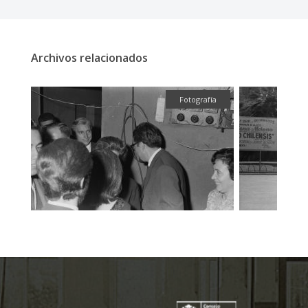
Archivos relacionados
fía
Fotografía