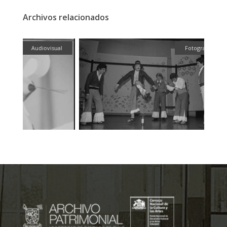
Archivos relacionados
ual
Fotografía