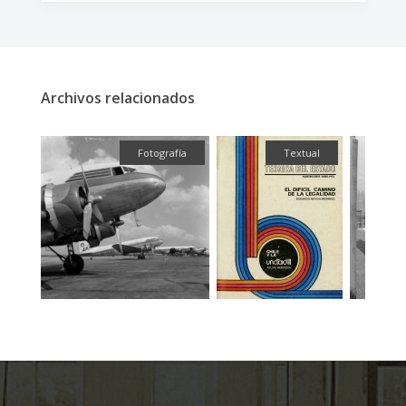
Archivos relacionados
fía
Fotografía
Textual