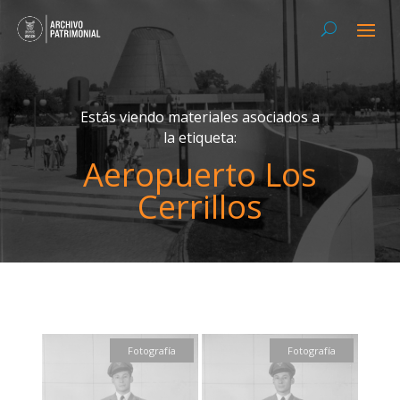
Estás viendo materiales asociados a
la etiqueta:
Aeropuerto Los
Cerrillos
Fotografía
Fotografía
Fotografía