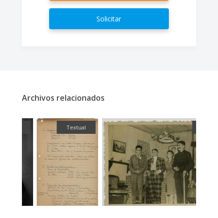
Solicitar
Archivos relacionados
fía
Textual
Fotografía