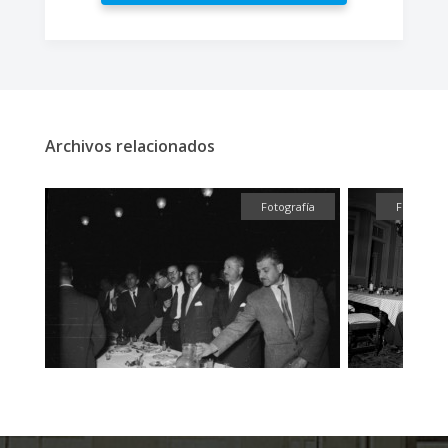
Archivos relacionados
fía
Fotografía
Fotografí