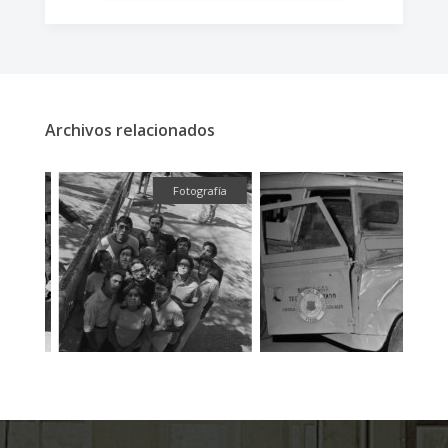
Archivos relacionados
fía
Fotografía