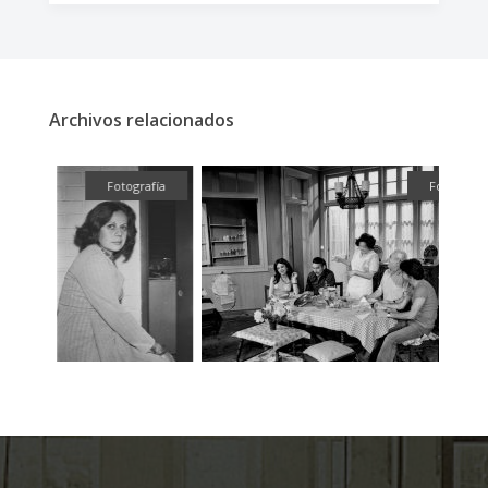
Archivos relacionados
fía
Fotografía
Fotografía