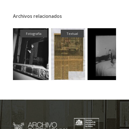
Archivos relacionados
fía
Fotografía
Textual