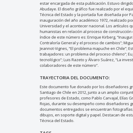
estar encargada de esta publicación. Estuvo dirigido
Abudaye. El diseño gráfico fue realizado por el equ
Técnica del Estado y la portada fue diseñada por Pa
inauguración del año académico 1972, realizado por 
Universidad y el acontecer nacional. Los artículos q
humanistas en relación al proceso de construcción 
índice de este número es: Enrique Kirberg, “Inaugu
Contraloría General y el proceso de cambios”; Miguel
Jeannot-Vignes, “El problema mapuche en Chile”; Est
trabajadores: un problema del proceso chileno”; Eug
tecnológico”; Luis Razeto y Álvaro Suárez, “La invest
colaboradores de este número”.
TRAYECTORIA DEL DOCUMENTO:
Este documento fue donado por los diseñadores gráf
Santiago de Chile en 2012, junto a un amplio conjun
profesores de Estado, como Pablo Carvajal, Elías Gr
Rojas, durante su desempeño como diseñadores gráfi
documentos entregados se encuentran fotografías, re
dibujos, en soporte digital y papel. Destacan de es
Técnica del Estado.
TAGS