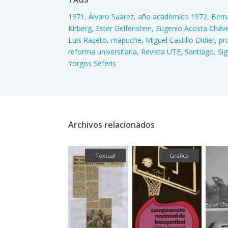
1971
Álvaro Suárez
año académico 1972
Bern
Kirberg
Ester Gelfenstein
Eugenio Acosta Cháv
Luis Razeto
mapuche
Miguel Castillo Didier
pr
reforma universitaria
Revista UTE
Santiago
Sig
Yorgos Seferis
Archivos relacionados
Textual
Gráfica