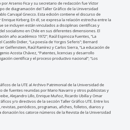
 por Arsenio Fica y su secretario de redacción fue Víctor
ipo de diagramación del Taller Gráfico de la Universidad
blo Carvajal Gnecco. Esta edición contiene el discurso de
Enrique Kirberg. En él, se expresa la relación estrecha entre la
ue se incluyen están vinculados a disciplinas científicas y
del socialismo en Chile en sus diferentes dimensiones. El
ración año académico 1972”; Raúl Espinoza Fuentes, “La
 Castillo Didier, “La poesía de Yorgos Seferis”; Bernard
er Gelfenstein, Raúl Ramírez y Carlos Sierra, “La educación de
enio Acosta Chávez, “Patentes, licencias y desarrollo
igación científica y el proceso productivo nacional”; “Los
icos de la UTE al Archivo Patrimonial de la Universidad de
to de fuentes reunidas por Mario Navarro y otros publicistas y
eibe, Alejandro Lillo, Enrique Muñoz, Ricardo Ubilla y Omar
cos y/o directivos de la sección Taller Gráfico UTE. Entre los
vistas, periódicos, programas, afiches, folletos, diarios y
ta donación los catorce números de la Revista de la Universidad