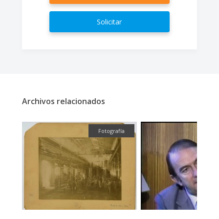
Solicitar
Archivos relacionados
fía
Fotografía