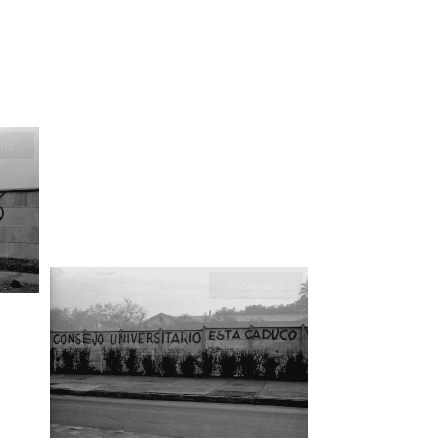
fía
Fotografía