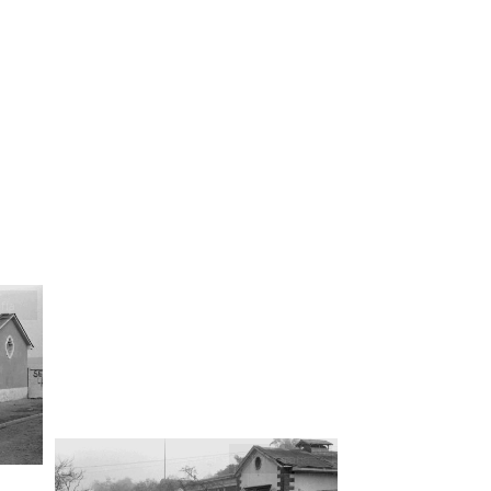
fía
Fotografía