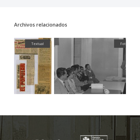
Archivos relacionados
fía
Textual
Fotografía