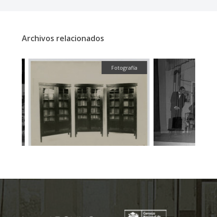
Archivos relacionados
fía
Fotografía