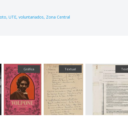
oto
UTE
voluntariados
Zona Central
Gráfica
Textual
Text