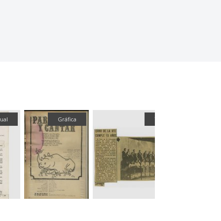
ual
Gráfica
Textual