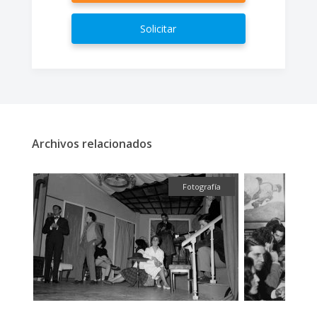
Solicitar
Archivos relacionados
fía
Fotografía