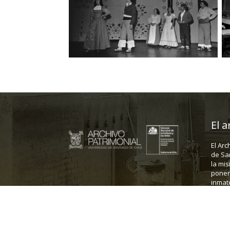
El a
El Arc
de Sa
la mis
poner 
inmate