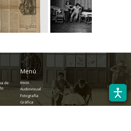
Menú
Inicio
ria de
lo
Audiovisual
Fotografía
Gráfica
Textual
Archivo
Solicitudes