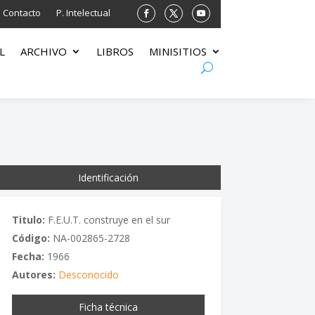
Contacto
P. Intelectual
L
ARCHIVO
LIBROS
MINISITIOS
Identificación
Titulo:
F.E.U.T. construye en el sur
Código:
NA-002865-2728
Fecha:
1966
Autores:
Desconocido
Ficha técnica