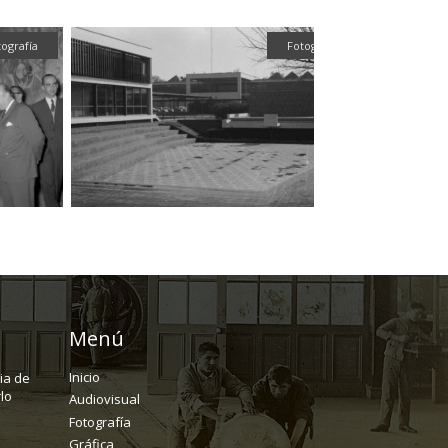
tografía
Fotografía
Tex
Menú
Inicio
ria de
lo
Audiovisual
Fotografía
Gráfica