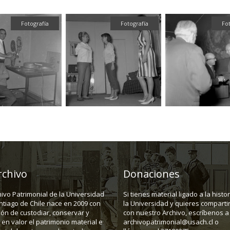
Fotografía
Fotografía
Fo
rchivo
Donaciones
hivo Patrimonial de la Universidad
Si tienes material ligado a la histo
ntiago de Chile nace en 2009 con
la Universidad y quieres compartir
ión de custodiar, conservar y
con nuestro Archivo, escríbenos a
en valor el patrimonio material e
archivopatrimonial@usach.cl o