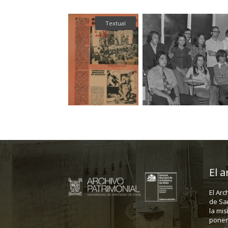
Fotografía
Textual
El a
El Arc
de Sa
la mis
poner 