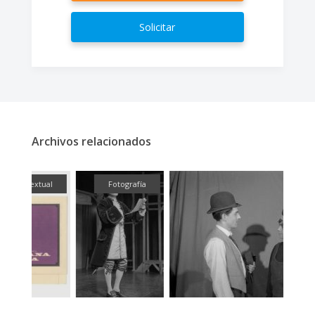
Solicitar
Archivos relacionados
ual
Fotografía
Fotografía