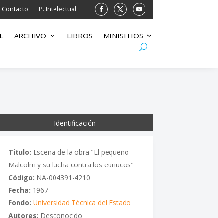
Contacto
P. Intelectual
L
ARCHIVO
LIBROS
MINISITIOS
Identificación
Titulo:
Escena de la obra "El pequeño
Malcolm y su lucha contra los eunucos"
Código:
NA-004391-4210
Fecha:
1967
Fondo:
Universidad Técnica del Estado
Autores:
Desconocido