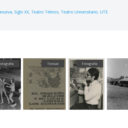
lanueva
Siglo XX
Teatro Teknos
Teatro Universitario
UTE
otografía
Textual
Fotografía