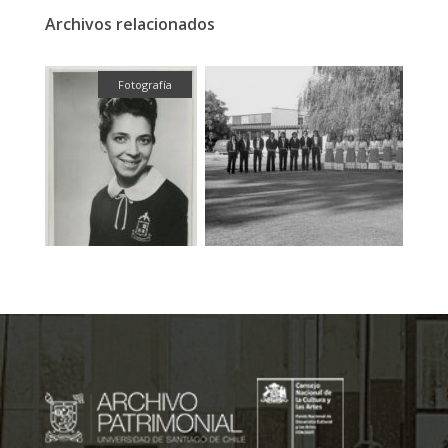
Archivos relacionados
fía
Fotografía
Fotog