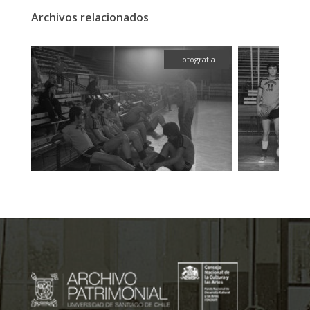
Archivos relacionados
fía
Fotografía