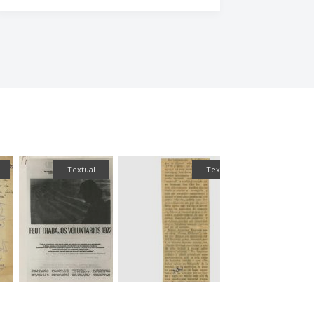
Textual
Textual