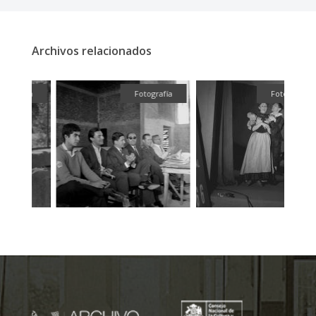
Archivos relacionados
fía
Fotografía
Fotografía