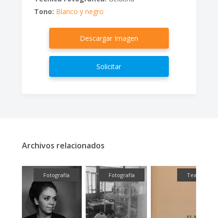
Tono:
Blanco y negro
Descargar Imagen
Solicitar
Archivos relacionados
ual
Fotografía
Fotografía
Textual