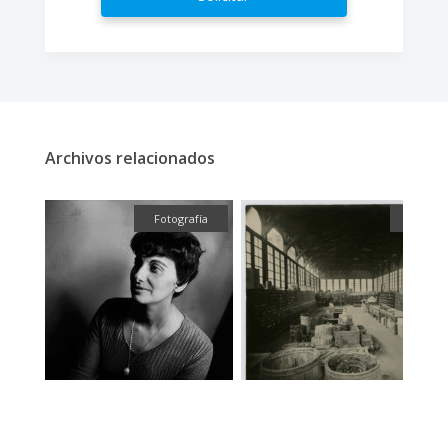
Archivos relacionados
fía
Fotografía
Fotogra